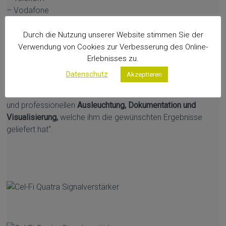
– Vodafone
Gemessen und dokumentiert. Danach wurden die
Durch die Nutzung unserer Website stimmen Sie der
Messergebnisse über die Pläne „gelegt“ und so das Ergebnis
Verwendung von Cookies zur Verbesserung des Online-
visuell dargestellt.
Erlebnisses zu.
Der Daimler IT Fachbereich verantwortlich für Mobilfunk
Datenschutz
Akzeptieren
Themen bei der Daimler AG spricht von einer „sehr guten
Zusammenarbeit mit global IT systems“ und einer „schnellen
und professionellen
Ausleuchtung, Dokumentation und
Visualisierung,
welche ihm die gewünschten Ergebnisse
geliefert hat“.