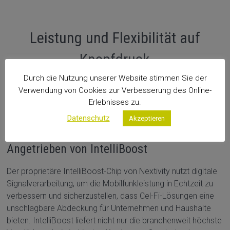
Leistung und Flexibilität auf
Knopfdruck
Durch die Nutzung unserer Website stimmen Sie der
Verwendung von Cookies zur Verbesserung des Online-
Erlebnisses zu.
Datenschutz
Akzeptieren
Angetrieben von IntelliBoost
Der proprietäre IntelliBoost-Chip von Nextivity nutzt digitale
Signalverarbeitung, um die Mobilfunkleistung in Echtzeit zu
verbessern und sicherzustellen, dass Cel-Fi-Lösungen eine
unschlagbare Abdeckung für Unternehmen und Haushalte
bieten. IntelliBoost liefert nicht nur die branchenweit höchste